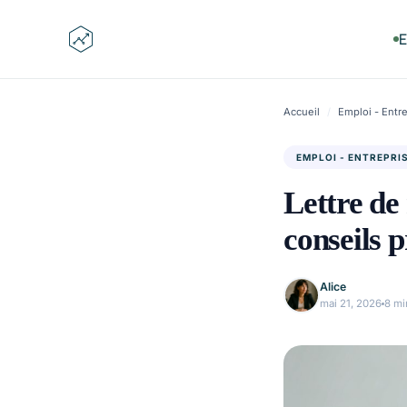
Aller
au
E
contenu
Accueil
/
Emploi - Entr
EMPLOI - ENTREPRI
Lettre de
conseils 
Alice
mai 21, 2026
8 mi