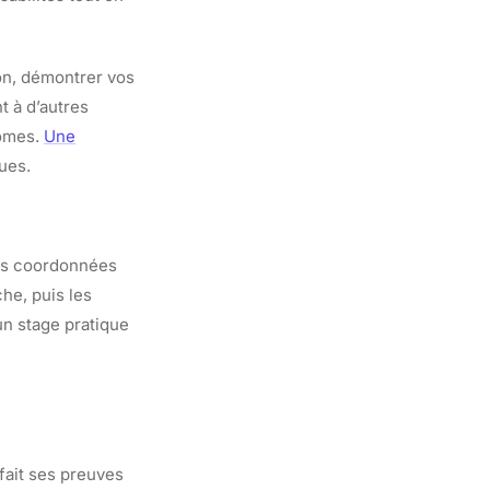
ion, démontrer vos
t à d’autres
lômes.
Une
ues.
vos coordonnées
he, puis les
 un stage pratique
 fait ses preuves