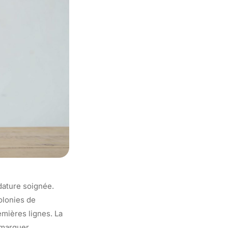
dature soignée.
olonies de
emières lignes. La
émarquer.